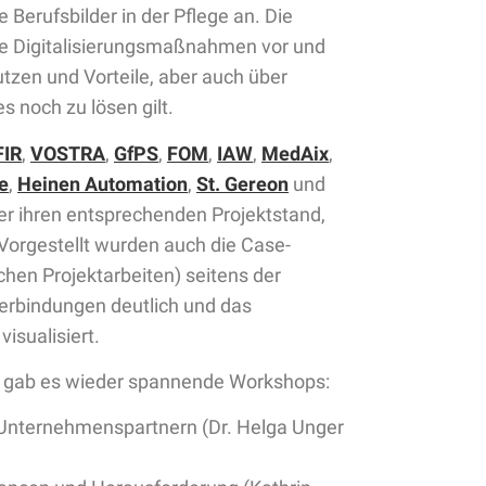
Berufsbilder in der Pflege an. Die
hre Digitalisierungsmaßnahmen vor und
utzen und Vorteile, aber auch über
 noch zu lösen gilt.
FIR
,
VOSTRA
,
GfPS
,
FOM
,
IAW
,
MedAix
,
e
,
Heinen Automation
,
St. Gereon
und
er ihren entsprechenden Projektstand,
Vorgestellt wurden auch die Case-
chen Projektarbeiten) seitens der
erbindungen deutlich und das
isualisiert.
n gab es wieder spannende Workshops:
Unternehmenspartnern (Dr. Helga Unger