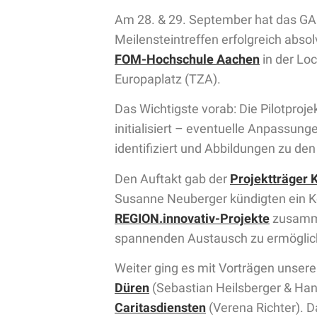
Am 28. & 29. September hat das GA
Meilensteintreffen erfolgreich abso
FOM-Hochschule Aachen
in der Lo
Europaplatz (TZA).
Das Wichtigste vorab: Die Pilotprojek
initialisiert – eventuelle Anpassu
identifiziert und Abbildungen zu den 
Den Auftakt gab der
Projektträger 
Susanne Neuberger kündigten ein Koo
REGION.innovativ-Projekte
zusamme
spannenden Austausch zu ermöglic
Weiter ging es mit Vorträgen unser
Düren
(Sebastian Heilsberger & Ha
Caritasdiensten
(Verena Richter). 