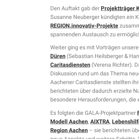
Den Auftakt gab der
Projektträger 
Susanne Neuberger kündigten ein Koo
REGION.innovativ-Projekte
zusamme
spannenden Austausch zu ermöglic
Weiter ging es mit Vorträgen unser
Düren
(Sebastian Heilsberger & Ha
Caritasdiensten
(Verena Richter). 
Diskussion rund um das Thema neue 
Aachener Caritasdienste stellten i
berichteten über dadurch erzielte N
besondere Herausforderungen, die es
Es folgten die GALA-Projektpartner
Modell Aachen
,
AIXTRA
,
Lebenshilf
Region Aachen
– sie berichteten üb
neue Aspekte und weitere Schritte. 