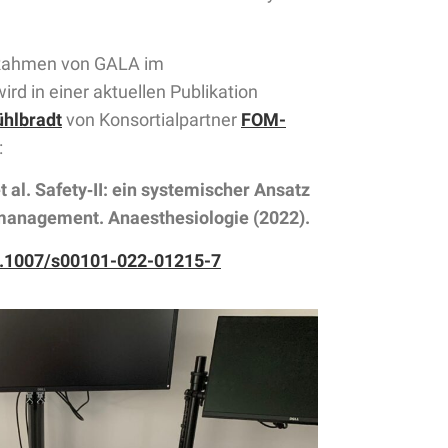
 Rahmen von GALA im
d in einer aktuellen Publikation
ühlbradt
von Konsortialpartner
FOM-
:
 et al. Safety‑II: ein systemischer Ansatz
komanagement. Anaesthesiologie (2022).
/10.1007/s00101-022-01215-7