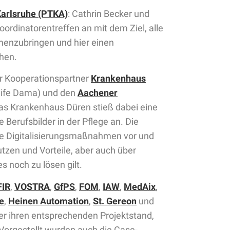
Karlsruhe (PTKA)
: Cathrin Becker und
rdinatorentreffen an mit dem Ziel, alle
nzubringen und hier einen
hen.
er Kooperationspartner
Krankenhaus
nife Dama) und den
Aachener
Das Krankenhaus Düren stieß dabei eine
Berufsbilder in der Pflege an. Die
hre Digitalisierungsmaßnahmen vor und
utzen und Vorteile, aber auch über
 noch zu lösen gilt.
FIR
,
VOSTRA
,
GfPS
,
FOM
,
IAW
,
MedAix
,
e
,
Heinen Automation
,
St. Gereon
und
er ihren entsprechenden Projektstand,
Vorgestellt wurden auch die Case-